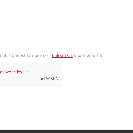
onalak babesteari buruzko
baldintzak
onartzen ditut.