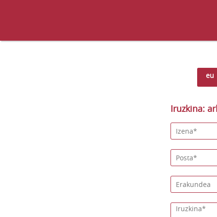
eu
Iruzkina: ar