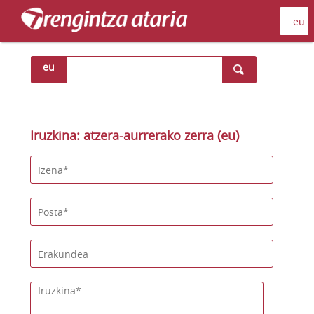
eu
Iruzkina: atzera-aurrerako zerra (eu)