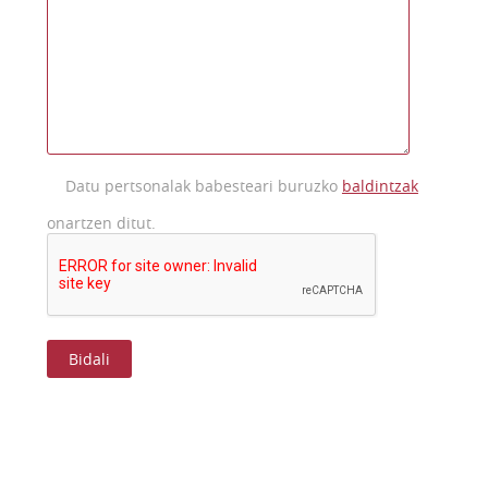
Datu pertsonalak babesteari buruzko
baldintzak
onartzen ditut.