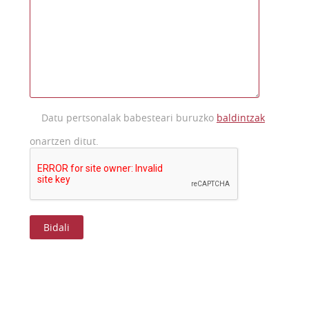
Datu pertsonalak babesteari buruzko
baldintzak
onartzen ditut.