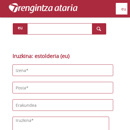
eu
Iruzkina: estolderia (eu)