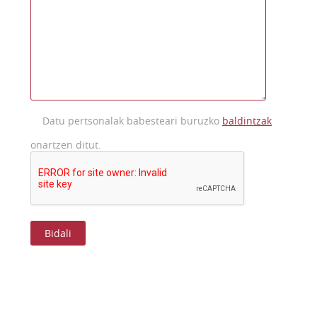
Datu pertsonalak babesteari buruzko
baldintzak
onartzen ditut.