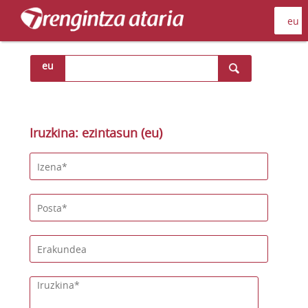
eu
Iruzkina: ezintasun (eu)