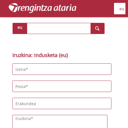
eu
Iruzkina: indusketa (eu)