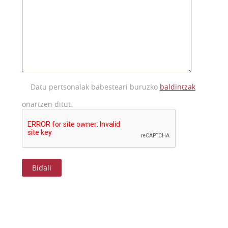
Datu pertsonalak babesteari buruzko
baldintzak
onartzen ditut.