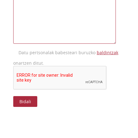
Datu pertsonalak babesteari buruzko
baldintzak
onartzen ditut.