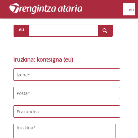
eu
Iruzkina: kontsigna (eu)