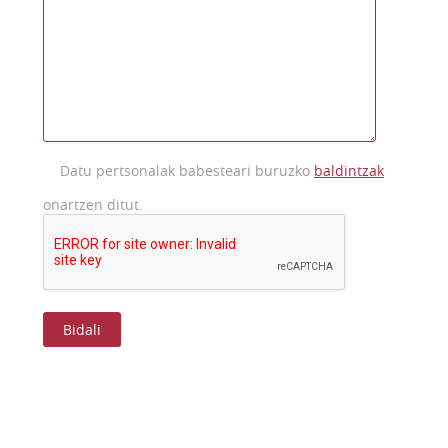
Datu pertsonalak babesteari buruzko
baldintzak
onartzen ditut.