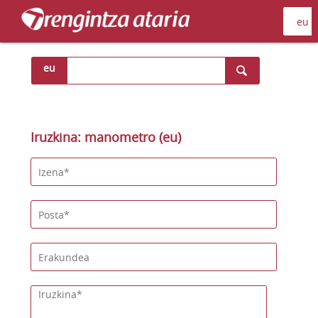
eu
Iruzkina: manometro (eu)