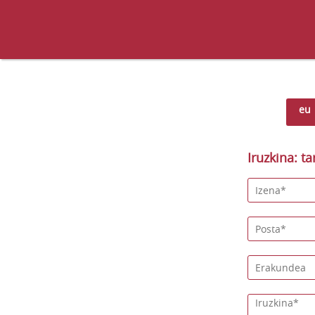
eu
Iruzkina: ta