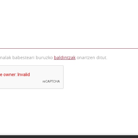
onalak babesteari buruzko
baldintzak
onartzen ditut.