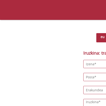
eu
Iruzkina: tr