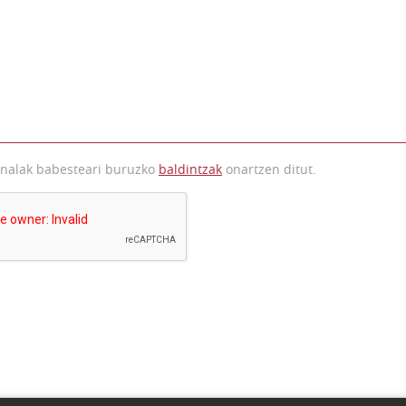
onalak babesteari buruzko
baldintzak
onartzen ditut.