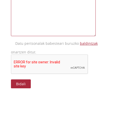
Datu pertsonalak babesteari buruzko
baldintzak
onartzen ditut.