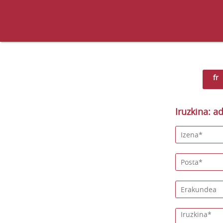
fr
Iruzkina: ad