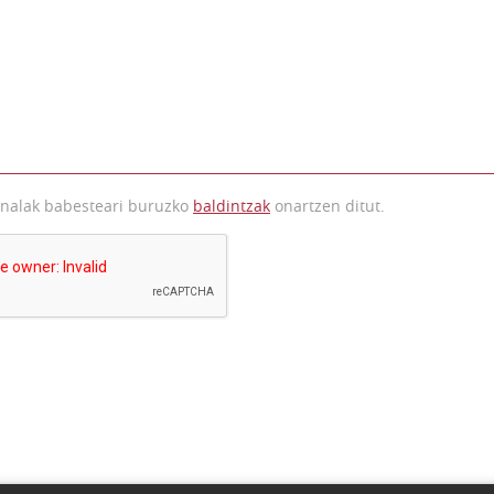
onalak babesteari buruzko
baldintzak
onartzen ditut.