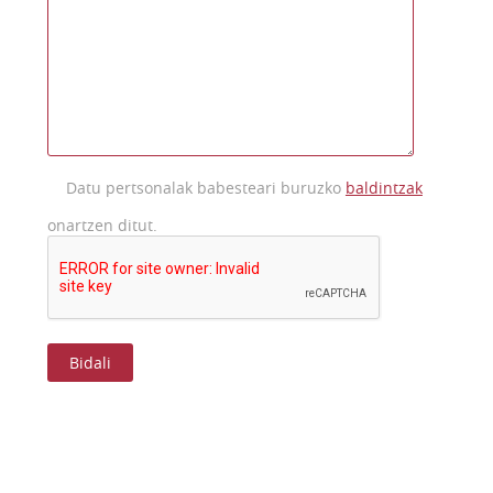
Datu pertsonalak babesteari buruzko
baldintzak
onartzen ditut.