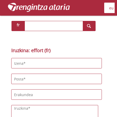
fr
Iruzkina: effort (fr)