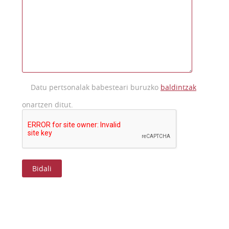
Datu pertsonalak babesteari buruzko
baldintzak
onartzen ditut.